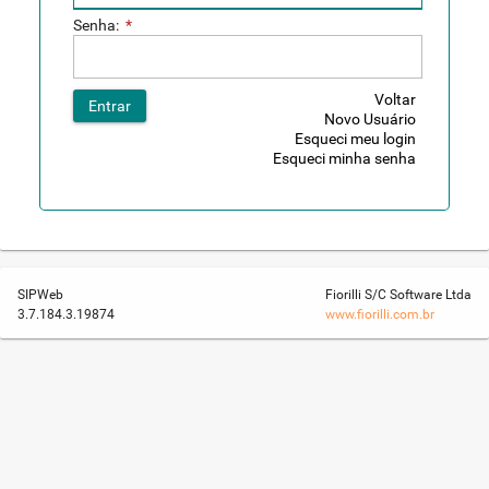
Senha:
*
Voltar
Entrar
Novo Usuário
Esqueci meu login
Esqueci minha senha
SIPWeb
Fiorilli S/C Software Ltda
3.7.184.3.19874
www.fiorilli.com.br